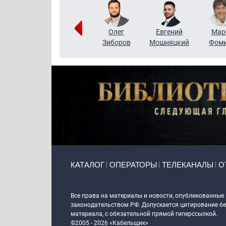
Тимур
Григорий
Олег
Евгений
Мар
Чудутов
Кузин
Зиборов
Мошняцкий
Фом
Primary links
КАТАЛОГ
ОПЕРАТОРЫ
ТЕЛЕКАНАЛЫ
О
Token Block
Все права на материалы и новости, опубликованные
законодательством РФ. Допускается цитирование без
материала, с обязательной прямой гиперссылкой.
©2005 - 2026 «Кабельщик»