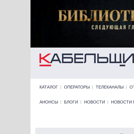
Перейти к основному содержанию
Primary links
КАТАЛОГ
ОПЕРАТОРЫ
ТЕЛЕКАНАЛЫ
О
Primary links bottom
АНОНСЫ
БЛОГИ
НОВОСТИ
НОВОСТИ 