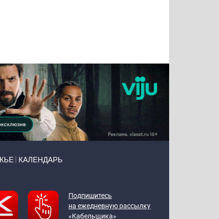
Татьяна
Тимур
Григорий
Олег
Воронова
Чудутов
Кузин
Зиборов
ЖЬЕ
КАЛЕНДАРЬ
Подпишитесь
на ежедневную рассылку
«Кабельщика»