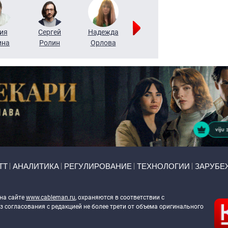
ия
Сергей
Надежда
Мария
Алексей
ина
Ролин
Орлова
Щербаль
Леонтьев
ТТ
АНАЛИТИКА
РЕГУЛИРОВАНИЕ
ТЕХНОЛОГИИ
ЗАРУБЕ
 на сайте
www.cableman.ru
, охраняются в соответствии с
 согласования с редакцией не более трети от объема оригинального