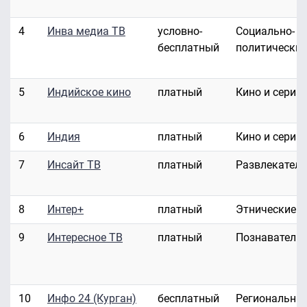
4
Инва медиа ТВ
условно-
Социально-
бесплатный
политические
5
Индийское кино
платный
Кино и сериа
6
Индия
платный
Кино и сериа
7
Инсайт ТВ
платный
Развлекател
8
Интер+
платный
Этнические
9
Интересное ТВ
платный
Познаватель
10
Инфо 24 (Курган)
бесплатный
Региональны