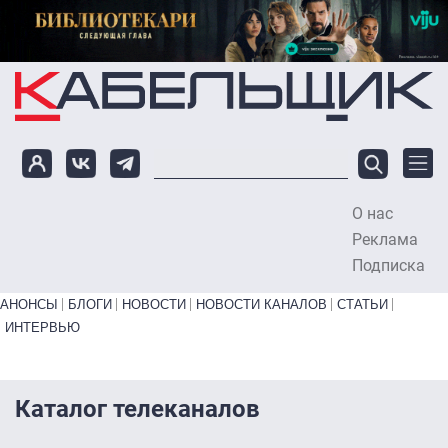
Перейти к основному содержанию
О нас
To
Реклама
Подписка
Primary links bottom
АНОНСЫ
БЛОГИ
НОВОСТИ
НОВОСТИ КАНАЛОВ
СТАТЬИ
ИНТЕРВЬЮ
Каталог телеканалов