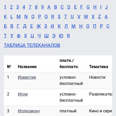
1
2
3
4
7
8
9
A
B
C
D
E
F
G
H
I
J
K
L
M
N
O
P
Q
R
S
T
U
V
W
X
Z
А
Б
В
Г
Д
Е
Ж
З
И
К
Л
М
Н
О
П
Р
С
Т
У
Ф
Х
Ц
Ч
Ш
Э
Ю
Я
ТАБЛИЦА ТЕЛЕКАНАЛОВ
платн./
№
Название
бесплатн.
Тематика
1
Известия
условно-
Новости
бесплатный
2
Илли
условно-
Развлекател
бесплатный
3
Иллюзион+
платный
Кино и сериа