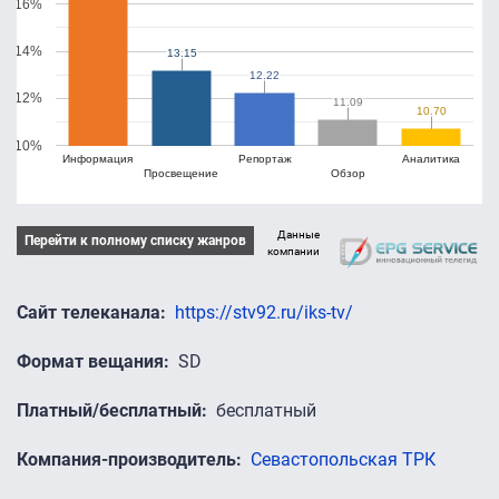
16%
14%
13.15
13.15
12.22
12.22
12%
11.09
11.09
10.70
10.70
10%
Информация
Репортаж
Аналитика
Просвещение
Обзор
Данные
Перейти к полному списку жанров
компании
Сайт телеканала
https://stv92.ru/iks-tv/
Формат вещания
SD
Платный/бесплатный
бесплатный
Компания-производитель
Севастопольская ТРК