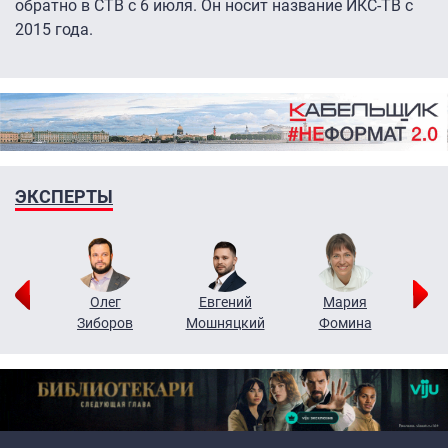
обратно в СТВ с 6 июля. Он носит название ИКС-ТВ с
2015 года.
ЭКСПЕРТЫ
рий
Олег
Евгений
Мария
н
Зиборов
Мошняцкий
Фомина