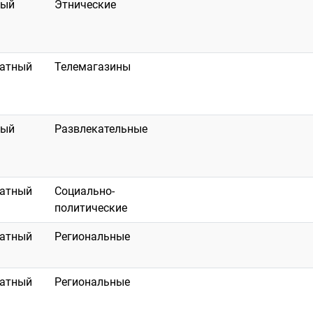
ный
Этнические
латный
Телемагазины
ный
Развлекательные
латный
Социально-
политические
латный
Региональные
латный
Региональные