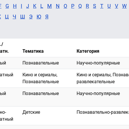
F
G
H
I
J
K
L
M
N
O
P
Q
R
S
T
U
V
W
Х
Ц
Ч
Ш
Э
Ю
Я
./
атн.
Тематика
Категория
ный
Познавательные
Научно-популярные
латный
Кино и сериалы,
Кино и сериалы, Познав
Познавательные
развлекательные
ный
Познавательные
Научно-популярные
но-
Детские
Познавательно-развлек
латный