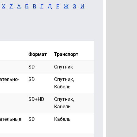
X
Z
А
Б
В
Г
Д
Е
Ж
З
И
Формат
Транспорт
SD
Спутник
ательно-
SD
Спутник,
Кабель
SD+HD
Спутник,
Кабель
ательные
SD
Кабель