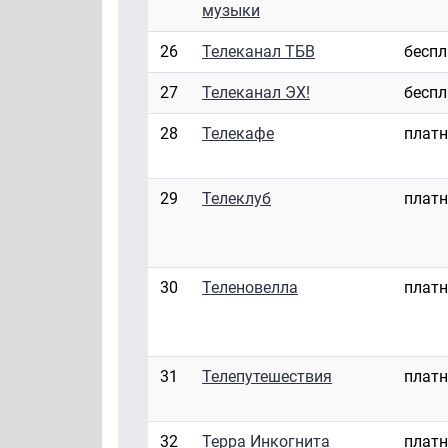
музыки
26
Телеканал ТБВ
бесп
27
Телеканал ЭХ!
бесп
28
Телекафе
плат
29
Телеклуб
плат
30
Теленовелла
плат
31
Телепутешествия
плат
32
Терра Инкогнита
плат