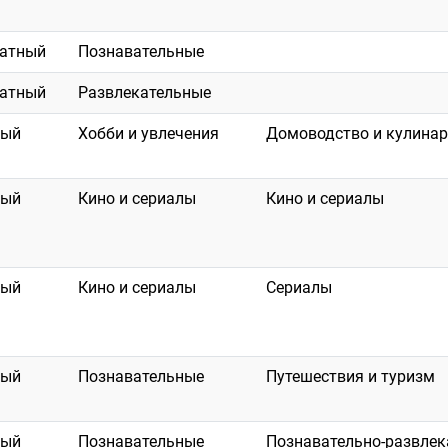
латный
Познавательные
латный
Развлекательные
ный
Хобби и увлечения
Домоводство и кулина
ный
Кино и сериалы
Кино и сериалы
ный
Кино и сериалы
Сериалы
ный
Познавательные
Путешествия и туризм
ный
Познавательные
Познавательно-развлек