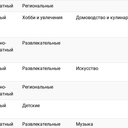
латный
Региональные
ный
Хобби и увлечения
Домоводство и кулина
но-
Развлекательные
латный
ный
Развлекательные
Искусство
но-
Региональные
латный
ный
Детские
латный
Развлекательные
Музыка