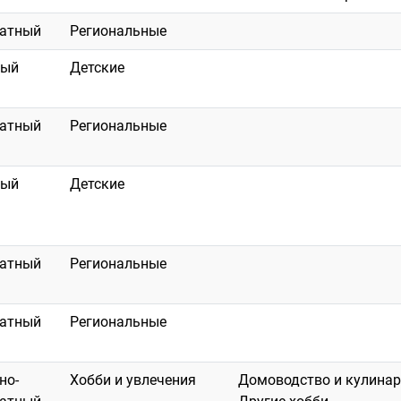
латный
Региональные
ный
Детские
латный
Региональные
ный
Детские
латный
Региональные
латный
Региональные
но-
Хобби и увлечения
Домоводство и кулинар