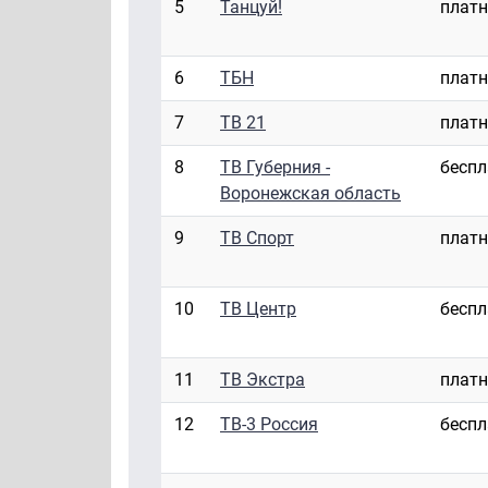
5
Танцуй!
плат
6
ТБН
плат
7
ТВ 21
плат
8
ТВ Губерния -
бесп
Воронежская область
9
ТВ Спорт
плат
10
ТВ Центр
бесп
11
ТВ Экстра
плат
12
ТВ-3 Россия
бесп