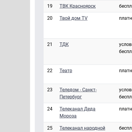
19
ТВК Красноярск
бесп
20
Твой дом TV
плат
21
ТДК
услов
бесп
22
Театр
плат
23
Теледом - Санкт-
услов
Петербург
бесп
24
Телеканал Деда
плат
Мороза
25
Телеканал народной
бесп