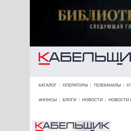
Перейти к основному содержанию
Primary links
КАТАЛОГ
ОПЕРАТОРЫ
ТЕЛЕКАНАЛЫ
О
Primary links bottom
АНОНСЫ
БЛОГИ
НОВОСТИ
НОВОСТИ 