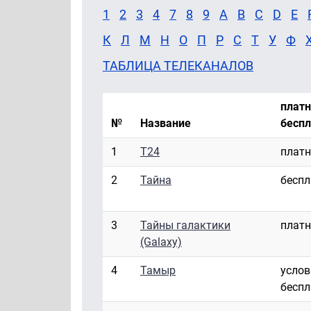
1
2
3
4
7
8
9
A
B
C
D
E
К
Л
М
Н
О
П
Р
С
Т
У
Ф
ТАБЛИЦА ТЕЛЕКАНАЛОВ
платн
№
Название
беспл
1
Т24
плат
2
Тайна
бесп
3
Тайны галактики
плат
(Galaxy)
4
Тамыр
услов
бесп