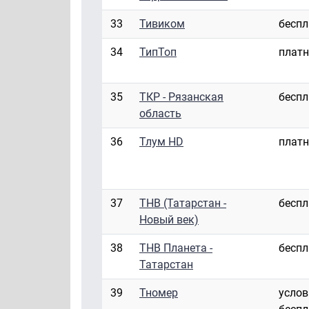
33
Тивиком
бесп
34
ТипТоп
плат
35
ТКР - Рязанская
бесп
область
36
Тлум HD
плат
37
ТНВ (Татарстан -
бесп
Новый век)
38
ТНВ Планета -
бесп
Татарстан
39
Тномер
услов