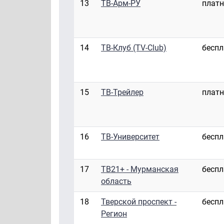
13
ТВ-Арм-РУ
плат
14
ТВ-Клуб (TV-Club)
бесп
15
ТВ-Трейлер
плат
16
ТВ-Университет
бесп
17
ТВ21+ - Мурманская
бесп
область
18
Тверской проспект -
бесп
Регион