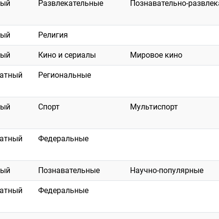
ный
Развлекательные
Познавательно-развлек
ный
Религия
ный
Кино и сериалы
Мировое кино
латный
Региональные
ный
Спорт
Мультиспорт
латный
Федеральные
ный
Познавательные
Научно-популярные
латный
Федеральные