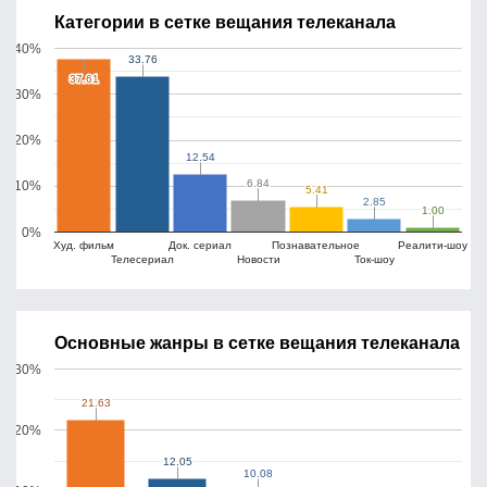
Категории в сетке вещания телеканала
40%
33.76
33.76
37.61
37.61
30%
20%
12.54
12.54
6.84
6.84
10%
5.41
5.41
2.85
2.85
1.00
1.00
0%
Худ. фильм
Док. сериал
Познавательное
Реалити-шоу
Телесериал
Новости
Ток-шоу
Основные жанры в сетке вещания телеканала
30%
21.63
21.63
20%
12.05
12.05
10.08
10.08