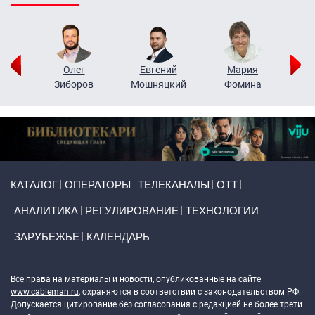
рий
Олег
Евгений
Мария
н
Зиборов
Мошняцкий
Фомина
Primary links
КАТАЛОГ
ОПЕРАТОРЫ
ТЕЛЕКАНАЛЫ
ОТТ
АНАЛИТИКА
РЕГУЛИРОВАНИЕ
ТЕХНОЛОГИИ
ЗАРУБЕЖЬЕ
КАЛЕНДАРЬ
Token Block
Все права на материалы и новости, опубликованные на сайте
www.cableman.ru
, охраняются в соответствии с законодательством РФ.
Допускается цитирование без согласования с редакцией не более трети