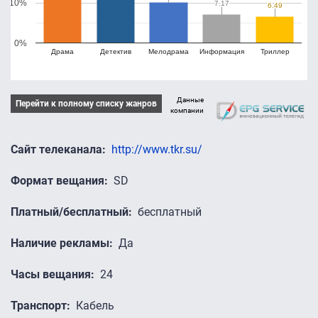
10%
7.17
7.17
6.49
6.49
0%
Драма
Детектив
Мелодрама
Информация
Триллер
Данные
Перейти к полному списку жанров
компании
Сайт телеканала
http://www.tkr.su/
Формат вещания
SD
Платный/бесплатный
бесплатный
Наличие рекламы
Да
Часы вещания
24
Транспорт
Кабель