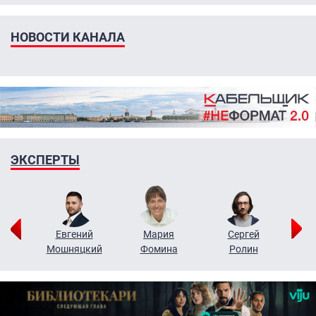
НОВОСТИ КАНАЛА
ЭКСПЕРТЫ
ор
Евгений
Мария
Сергей
Н
ко
Мошняцкий
Фомина
Ролин