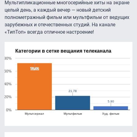
Мультипликационные многосерийные хиты на экране
целый день, а каждый вечер — новый детский
полнометражный фильм или мультфильм от ведущих
зарубежных и отечественных студий. На канале
«ТипТоп» всегда отличное настроение!
Категории в сетке вещания телеканала
80%
72.32
72.32
60%
40%
21.78
21.78
20%
5.90
5.90
0%
Мультсериал
Мультфильм
Худ. фильм