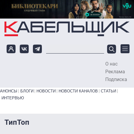
Перейти к основному содержанию
О нас
To
Реклама
Подписка
Primary links bottom
АНОНСЫ
БЛОГИ
НОВОСТИ
НОВОСТИ КАНАЛОВ
СТАТЬИ
ИНТЕРВЬЮ
ТипТоп