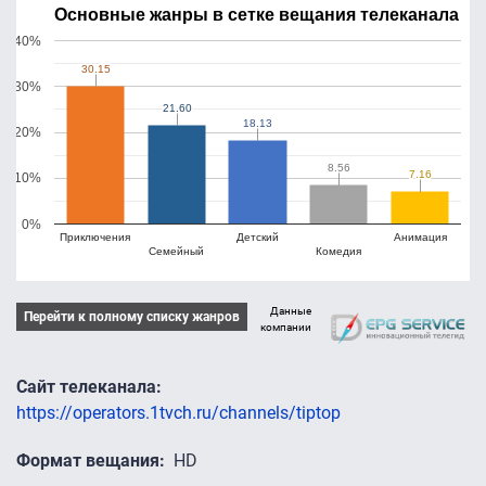
Основные жанры в сетке вещания телеканала
40%
30.15
30.15
30%
21.60
21.60
18.13
18.13
20%
8.56
8.56
7.16
7.16
10%
0%
Приключения
Детский
Анимация
Семейный
Комедия
Данные
Перейти к полному списку жанров
компании
Сайт телеканала
https://operators.1tvch.ru/channels/tiptop
Формат вещания
HD