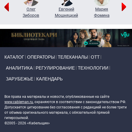
рий
Олег
Евгений
Мария
н
Зиборов
Мошняцкий
Фомина
Primary links
КАТАЛОГ
ОПЕРАТОРЫ
ТЕЛЕКАНАЛЫ
ОТТ
АНАЛИТИКА
РЕГУЛИРОВАНИЕ
ТЕХНОЛОГИИ
ЗАРУБЕЖЬЕ
КАЛЕНДАРЬ
Token Block
Все права на материалы и новости, опубликованные на сайте
www.cableman.ru
, охраняются в соответствии с законодательством РФ.
Допускается цитирование без согласования с редакцией не более трети
от объема оригинального материала, с обязательной прямой
гиперссылкой.
©2005 - 2026 «Кабельщик»