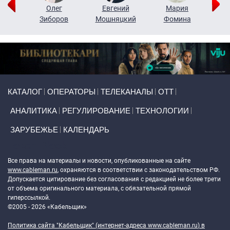
рий
Олег
Евгений
Мария
н
Зиборов
Мошняцкий
Фомина
Primary links
КАТАЛОГ
ОПЕРАТОРЫ
ТЕЛЕКАНАЛЫ
ОТТ
АНАЛИТИКА
РЕГУЛИРОВАНИЕ
ТЕХНОЛОГИИ
ЗАРУБЕЖЬЕ
КАЛЕНДАРЬ
Token Block
Все права на материалы и новости, опубликованные на сайте
www.cableman.ru
, охраняются в соответствии с законодательством РФ.
Допускается цитирование без согласования с редакцией не более трети
от объема оригинального материала, с обязательной прямой
гиперссылкой.
©2005 - 2026 «Кабельщик»
Политика сайта "Кабельщик" (интернет-адреса
www.cableman.ru
) в