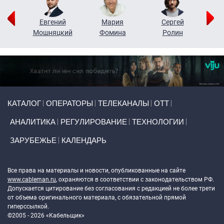
ор
Евгений
Мария
Сергей
Н
ко
Мошняцкий
Фомина
Ролин
Primary links
КАТАЛОГ
ОПЕРАТОРЫ
ТЕЛЕКАНАЛЫ
ОТТ
АНАЛИТИКА
РЕГУЛИРОВАНИЕ
ТЕХНОЛОГИИ
ЗАРУБЕЖЬЕ
КАЛЕНДАРЬ
Token Block
Все права на материалы и новости, опубликованные на сайте
www.cableman.ru
, охраняются в соответствии с законодательством РФ.
Допускается цитирование без согласования с редакцией не более трети
от объема оригинального материала, с обязательной прямой
гиперссылкой.
©2005 - 2026 «Кабельщик»