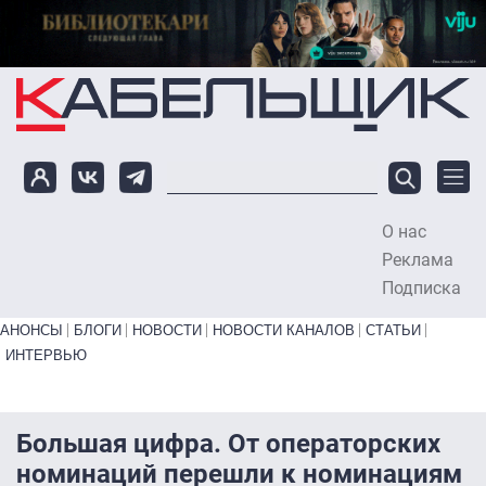
Перейти к основному содержанию
О нас
To
Реклама
Подписка
Primary links bottom
АНОНСЫ
БЛОГИ
НОВОСТИ
НОВОСТИ КАНАЛОВ
СТАТЬИ
ИНТЕРВЬЮ
Большая цифра. От операторских
номинаций перешли к номинациям