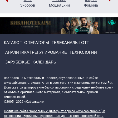
н
Зиборов
Мошняцкий
Фомина
Primary links
КАТАЛОГ
ОПЕРАТОРЫ
ТЕЛЕКАНАЛЫ
ОТТ
АНАЛИТИКА
РЕГУЛИРОВАНИЕ
ТЕХНОЛОГИИ
ЗАРУБЕЖЬЕ
КАЛЕНДАРЬ
Token Block
Все права на материалы и новости, опубликованные на сайте
www.cableman.ru
, охраняются в соответствии с законодательством РФ.
Допускается цитирование без согласования с редакцией не более трети
от объема оригинального материала, с обязательной прямой
гиперссылкой.
©2005 - 2026 «Кабельщик»
Политика сайта "Кабельщик" (интернет-адреса
www.cableman.ru
) в
отношении обработки персональных данных пользователей сети