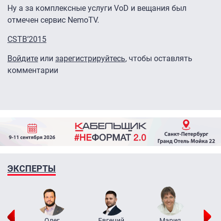
Ну а за комплексные услуги VoD и вещания был
отмечен сервис NemoTV.
CSTB’2015
Войдите
или
зарегистрируйтесь
, чтобы оставлять
комментарии
ЭКСПЕРТЫ
рий
Олег
Евгений
Мария