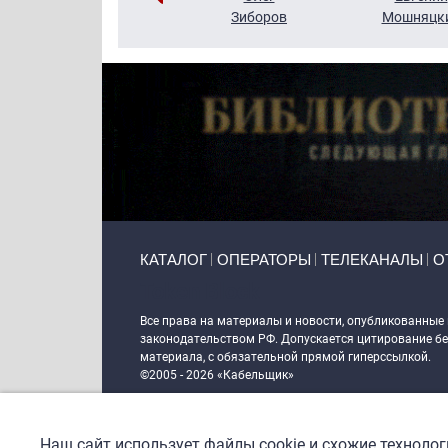
Кузин
Зиборов
Мошняцк
Primary links
КАТАЛОГ
ОПЕРАТОРЫ
ТЕЛЕКАНАЛЫ
О
Token Block
Все права на материалы и новости, опубликованные
законодательством РФ. Допускается цитирование без
материала, с обязательной прямой гиперссылкой.
©2005 - 2026 «Кабельщик»
Политика сайта "Кабельщик" (интернет-адреса
www.c
пользователей сети интернет
Наш сайт использует файлы cookie и схожие техноло
DrupalCoder — поддержка сайта c 2017 года