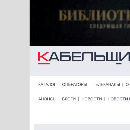
Перейти к основному содержанию
Primary links
КАТАЛОГ
ОПЕРАТОРЫ
ТЕЛЕКАНАЛЫ
О
Primary links bottom
АНОНСЫ
БЛОГИ
НОВОСТИ
НОВОСТИ 