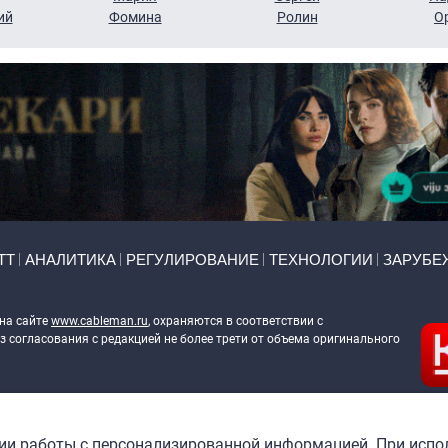
ий
Фомина
Ролин
О
ТТ
АНАЛИТИКА
РЕГУЛИРОВАНИЕ
ТЕХНОЛОГИИ
ЗАРУБЕ
 на сайте
www.cableman.ru
, охраняются в соответствии с
 согласования с редакцией не более трети от объема оригинального
ableman.ru
) в отношении обработки персональных данных
гии работы с персонализированной информацией. При испо