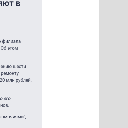
яют в
о филиала
 Об этом
ючению шести
и ремонту
20 млн рублей.
о его
нов.
номочиями",