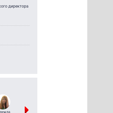
кого директора
дежда
Мария
Алексей