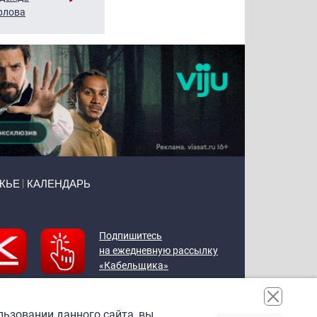
рлова
Щербаль
Леонтьев
ЖЬЕ
КАЛЕНДАРЬ
Подпишитесь
на ежедневную рассылку
«Кабельщика»
льзовании данного сайта, вы