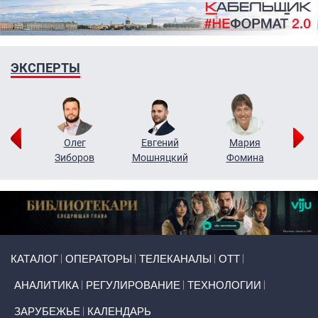
ЭКСПЕРТЫ
рий
Олег
Евгений
Мария
н
Зиборов
Мошняцкий
Фомина
Primary links
КАТАЛОГ
ОПЕРАТОРЫ
ТЕЛЕКАНАЛЫ
ОТТ
АНАЛИТИКА
РЕГУЛИРОВАНИЕ
ТЕХНОЛОГИИ
ЗАРУБЕЖЬЕ
КАЛЕНДАРЬ