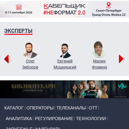
ЭКСПЕРТЫ
рий
Олег
Евгений
Мария
н
Зиборов
Мошняцкий
Фомина
Primary links
КАТАЛОГ
ОПЕРАТОРЫ
ТЕЛЕКАНАЛЫ
ОТТ
АНАЛИТИКА
РЕГУЛИРОВАНИЕ
ТЕХНОЛОГИИ