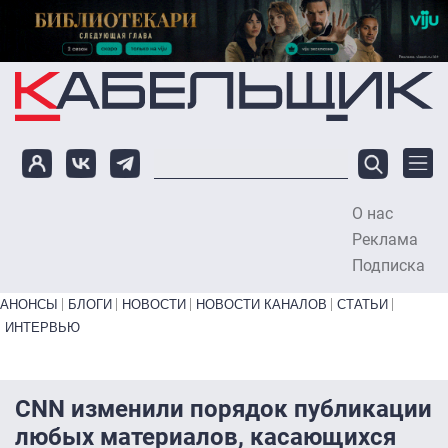
Перейти к основному содержанию
О нас
To
Реклама
Подписка
Primary links bottom
АНОНСЫ
БЛОГИ
НОВОСТИ
НОВОСТИ КАНАЛОВ
СТАТЬИ
ИНТЕРВЬЮ
CNN изменили порядок публикации
любых материалов, касающихся