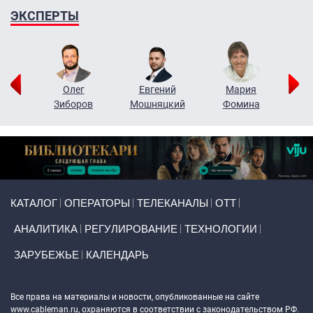
ЭКСПЕРТЫ
рий
Олег
Евгений
Мария
н
Зиборов
Мошняцкий
Фомина
Primary links
КАТАЛОГ
ОПЕРАТОРЫ
ТЕЛЕКАНАЛЫ
ОТТ
АНАЛИТИКА
РЕГУЛИРОВАНИЕ
ТЕХНОЛОГИИ
ЗАРУБЕЖЬЕ
КАЛЕНДАРЬ
Token Block
Все права на материалы и новости, опубликованные на сайте
www.cableman.ru
, охраняются в соответствии с законодательством РФ.