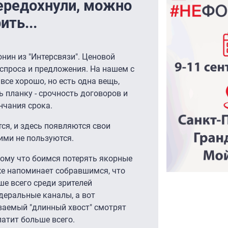
передохнули, можно
ить...
нин из "Интерсвязи". Ценовой
спроса и предложения. На нашем с
се хорошо, но есть одна вещь,
 планку - срочность договоров и
нчания срока.
тся, и здесь появляются свои
ими не пользуются.
ому что боимся потерять якорные
 же напоминает собравшимся, что
ше всего среди зрителей
еральные каналы, а вот
ваемый "длинный хвост" смотрят
латит больше всего.