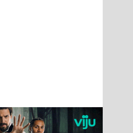
Татьяна
Тимур
Григорий
Олег
Воронова
Чудутов
Кузин
Зиборов