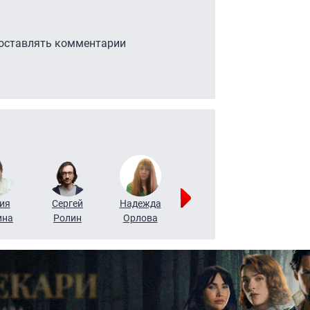
 оставлять комментарии
ия
Сергей
Надежда
Мария
Алексей
ина
Ролин
Орлова
Щербаль
Леонтьев