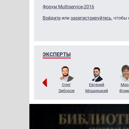
Форум Multiservice-2016
Войдите
или
зарегистрируйтесь
, чтобы
ЭКСПЕРТЫ
Тимур
Григорий
Олег
Евгений
Мар
Чудутов
Кузин
Зиборов
Мошняцкий
Фом