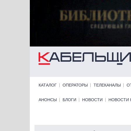
Перейти к основному содержанию
Primary links
КАТАЛОГ
ОПЕРАТОРЫ
ТЕЛЕКАНАЛЫ
О
Primary links bottom
АНОНСЫ
БЛОГИ
НОВОСТИ
НОВОСТИ 