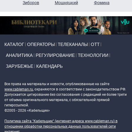
н
Зиборов
Мошняцкий
Фомина
Primary links
КАТАЛОГ
ОПЕРАТОРЫ
ТЕЛЕКАНАЛЫ
ОТТ
АНАЛИТИКА
РЕГУЛИРОВАНИЕ
ТЕХНОЛОГИИ
ЗАРУБЕЖЬЕ
КАЛЕНДАРЬ
Token Block
Все права на материалы и новости, опубликованные на сайте
www.cableman.ru
, охраняются в соответствии с законодательством РФ.
Допускается цитирование без согласования с редакцией не более трети
от объема оригинального материала, с обязательной прямой
гиперссылкой.
©2005 - 2026 «Кабельщик»
Политика сайта "Кабельщик" (интернет-адреса
www.cableman.ru
) в
отношении обработки персональных данных пользователей сети
интернет