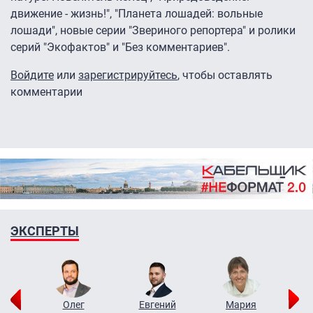
движение - жизнь!", "Планета лошадей: вольные
лошади", новые серии "Звериного репортера" и ролики
серий "Экофактов" и "Без комментариев".
Войдите
или
зарегистрируйтесь
, чтобы оставлять
комментарии
ЭКСПЕРТЫ
рий
Олег
Евгений
Мария