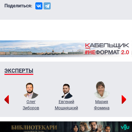
Поделиться:
ЭКСПЕРТЫ
рий
Олег
Евгений
Мария
н
Зиборов
Мошняцкий
Фомина