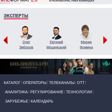
ЭКСПЕРТЫ
рий
Олег
Евгений
Мария
н
Зиборов
Мошняцкий
Фомина
Primary links
КАТАЛОГ
ОПЕРАТОРЫ
ТЕЛЕКАНАЛЫ
ОТТ
АНАЛИТИКА
РЕГУЛИРОВАНИЕ
ТЕХНОЛОГИИ
ЗАРУБЕЖЬЕ
КАЛЕНДАРЬ
Token Block