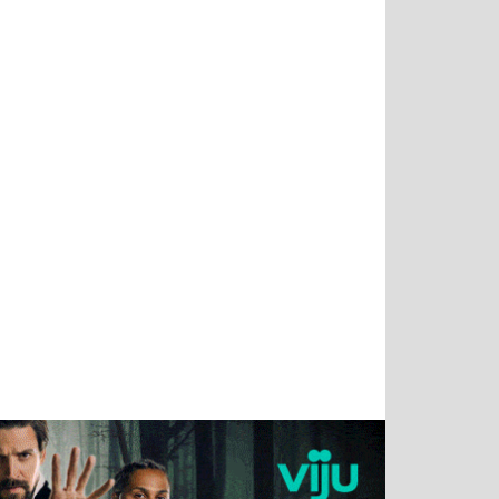
Татьяна
Тимур
Григорий
Олег
Воронова
Чудутов
Кузин
Зиборов