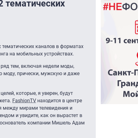
12 тематических
х тематических каналов в форматах
минга на мобильных устройствах.
ряд тем, включая недели моды,
ю моду, прически, мужскую и даже
елей, которые, я уверен, будут
жета.
FashionTV
находится в центре
я между мирами телевидения и
ндом и увидите, как он вырастет в
и основатель компании Мишель Адам