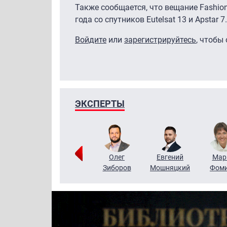
Также сообщается, что вещание Fashio
года со спутников Eutelsat 13 и Apstar 7.
Войдите
или
зарегистрируйтесь
, чтобы
ЭКСПЕРТЫ
Тимур
Григорий
Олег
Евгений
Мар
Чудутов
Кузин
Зиборов
Мошняцкий
Фом