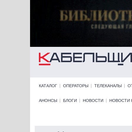
Перейти к основному содержанию
Primary links
КАТАЛОГ
ОПЕРАТОРЫ
ТЕЛЕКАНАЛЫ
О
Primary links bottom
АНОНСЫ
БЛОГИ
НОВОСТИ
НОВОСТИ 