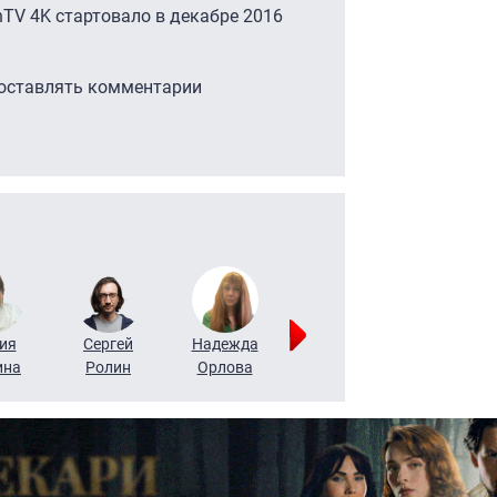
nTV 4K стартовало в декабре 2016
 оставлять комментарии
ия
Сергей
Надежда
Мария
Алексей
ина
Ролин
Орлова
Щербаль
Леонтьев