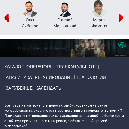
рий
Олег
Евгений
Мария
н
Зиборов
Мошняцкий
Фомина
Primary links
КАТАЛОГ
ОПЕРАТОРЫ
ТЕЛЕКАНАЛЫ
ОТТ
АНАЛИТИКА
РЕГУЛИРОВАНИЕ
ТЕХНОЛОГИИ
ЗАРУБЕЖЬЕ
КАЛЕНДАРЬ
Token Block
Все права на материалы и новости, опубликованные на сайте
www.cableman.ru
, охраняются в соответствии с законодательством РФ.
Допускается цитирование без согласования с редакцией не более трети
от объема оригинального материала, с обязательной прямой
гиперссылкой.