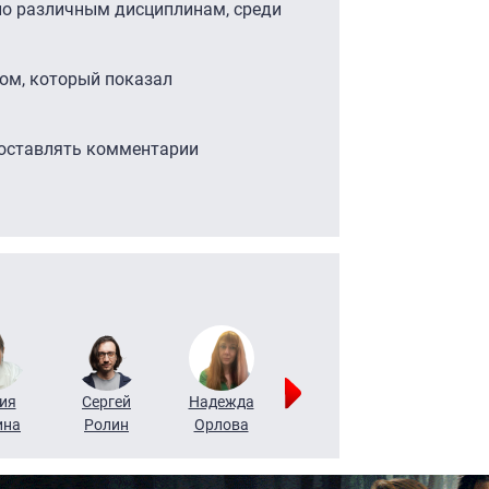
по различным дисциплинам, среди
лом, который показал
 оставлять комментарии
ия
Сергей
Надежда
Мария
Алексей
ина
Ролин
Орлова
Щербаль
Леонтьев