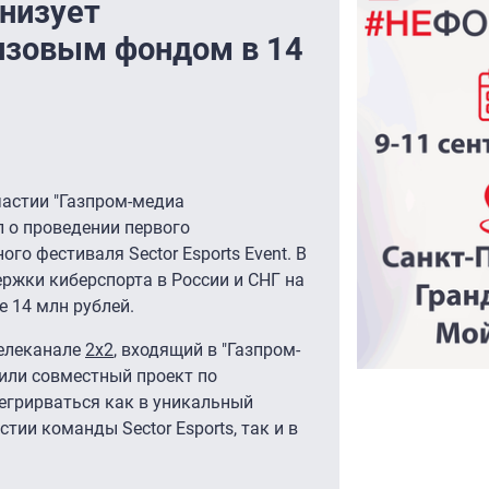
анизует
изовым фондом в 14
участии "Газпром-медиа
л о проведении первого
о фестиваля Sector Esports Event. В
жки киберспорта в России и СНГ на
е 14 млн рублей.
телеканале
2x2
, входящий в "Газпром-
авили совместный проект по
егрирваться как в уникальный
тии команды Sector Esports, так и в