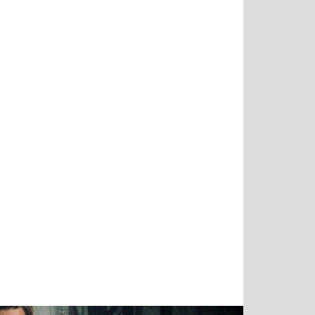
Татьяна
Тимур
Григорий
Олег
Воронова
Чудутов
Кузин
Зиборов