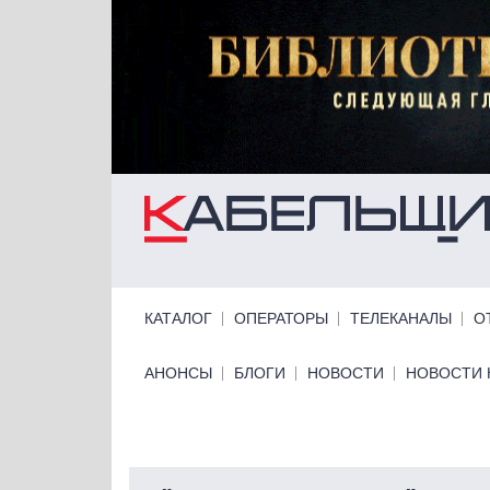
Перейти к основному содержанию
Primary links
КАТАЛОГ
ОПЕРАТОРЫ
ТЕЛЕКАНАЛЫ
О
Primary links bottom
АНОНСЫ
БЛОГИ
НОВОСТИ
НОВОСТИ 