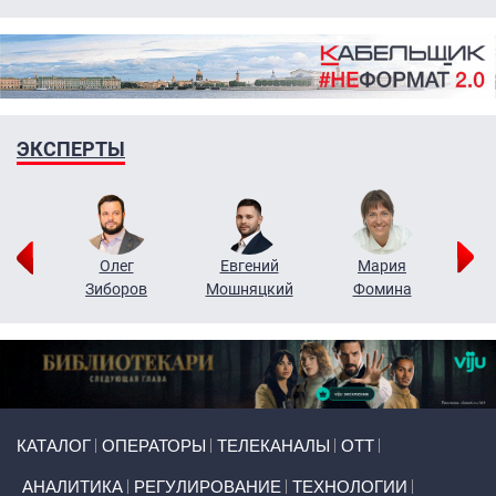
ЭКСПЕРТЫ
рий
Олег
Евгений
Мария
н
Зиборов
Мошняцкий
Фомина
Primary links
КАТАЛОГ
ОПЕРАТОРЫ
ТЕЛЕКАНАЛЫ
ОТТ
АНАЛИТИКА
РЕГУЛИРОВАНИЕ
ТЕХНОЛОГИИ