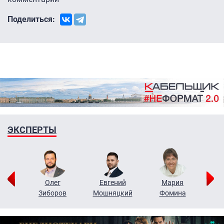
Поделиться:
ЭКСПЕРТЫ
рий
Олег
Евгений
Мария
н
Зиборов
Мошняцкий
Фомина