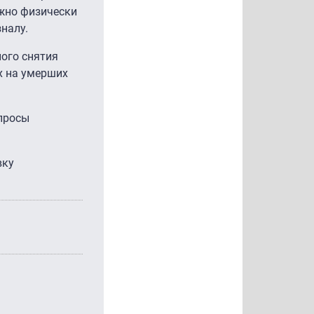
лжно физически
налу.
ого снятия
х на умерших
опросы
вку