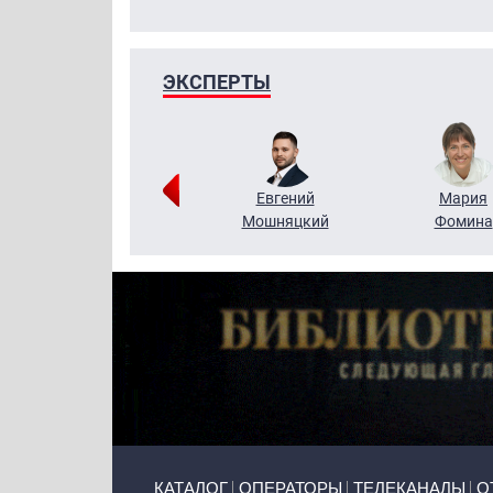
ЭКСПЕРТЫ
Виктор
Евгений
Мария
Бритько
Мошняцкий
Фомина
Primary links
КАТАЛОГ
ОПЕРАТОРЫ
ТЕЛЕКАНАЛЫ
О