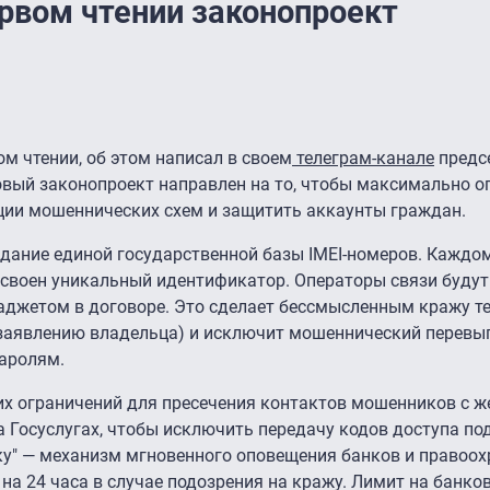
ервом чтении законопроект
ом чтении, об этом написал в своем
телеграм-канале
предсе
овый законопроект направлен на то, чтобы максимально о
ции мошеннических схем и защитить аккаунты граждан.
здание единой государственной базы IMEI-номеров. Кажд
исвоен уникальный идентификатор. Операторы связи буду
гаджетом в договоре. Это сделает бессмысленным кражу т
о заявлению владельца) и исключит мошеннический перевы
паролям.
их ограничений для пресечения контактов мошенников с ж
 Госуслугах, чтобы исключить передачу кодов доступа по
ку" — механизм мгновенного оповещения банков и правоох
на 24 часа в случае подозрения на кражу. Лимит на банко