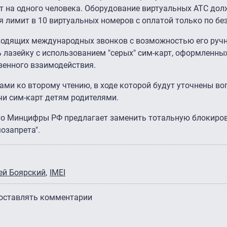
т на одного человека. Оборудование виртуальных АТС до
я лимит в 10 виртуальных номеров с оплатой только по без
одящих международных звонков с возможностью его ручн
 лазейку с использованием "серых" сим-карт, оформленны
венного взаимодействия.
ами ко второму чтению, в ходе которой будут уточнены в
чи сим-карт детям родителями.
 что Минцифры РФ предлагает заменить тотальную блокиро
озапрета".
ей Боярский
IMEI
 оставлять комментарии