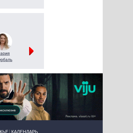
ария
Алексей
Татьяна
рбаль
Леонтьев
Воронова
ЖЬЕ
КАЛЕНДАРЬ