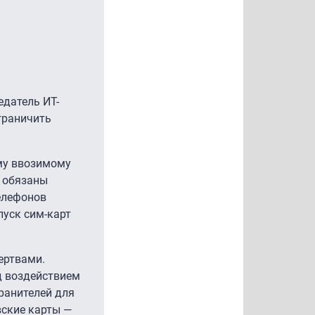
датель ИТ-
граничить
ому ввозимому
т обязаны
елефонов
пуск сим-карт
ертвами.
д воздействием
ранителей для
вские карты —