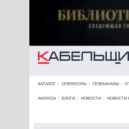
Перейти к основному содержанию
Primary links
КАТАЛОГ
ОПЕРАТОРЫ
ТЕЛЕКАНАЛЫ
О
Primary links bottom
АНОНСЫ
БЛОГИ
НОВОСТИ
НОВОСТИ 