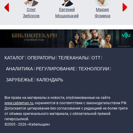
рий
Олег
Евгений
Мария
н
Зиборов
Мошняцкий
Фомина
Primary links
КАТАЛОГ
ОПЕРАТОРЫ
ТЕЛЕКАНАЛЫ
ОТТ
АНАЛИТИКА
РЕГУЛИРОВАНИЕ
ТЕХНОЛОГИИ
ЗАРУБЕЖЬЕ
КАЛЕНДАРЬ
Token Block
Все права на материалы и новости, опубликованные на сайте
www.cableman.ru
, охраняются в соответствии с законодательством РФ.
Допускается цитирование без согласования с редакцией не более трети
от объема оригинального материала, с обязательной прямой
гиперссылкой.
©2005 - 2026 «Кабельщик»