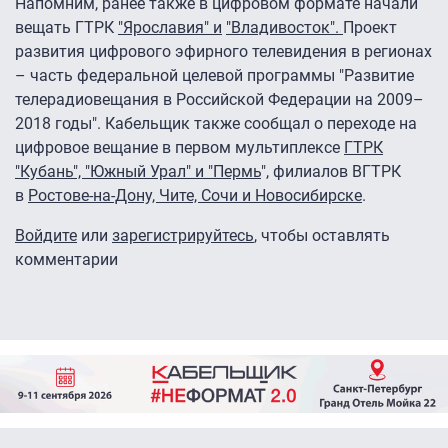
Напомним, ранее также в цифровом формате начали
вещать ГТРК
"Ярославия"
и
"Владивосток"
.
Проект
развития цифрового эфирного телевидения в регионах
– часть федеральной целевой программы "Развитие
телерадиовещания в Российской Федерации на 2009–
2018 годы". Кабельщик также сообщал о переходе на
цифровое вещание в первом мультиплексе
ГТРК
"Кубань", "Южный Урал" и "Пермь
", филиалов ВГТРК
в
Ростове-на-Дону, Чите, Сочи и Новосибирске
.
Войдите
или
зарегистрируйтесь
, чтобы оставлять
комментарии