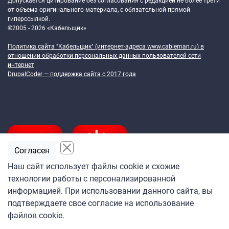
Допускается цитирование без согласования с редакцией не более трети
от объема оригинального материала, с обязательной прямой
гиперссылкой.
©2005 - 2026 «Кабельщик»
Политика сайта "Кабельщик" (интернет-адреса
www.cableman.ru
) в
отношении обработки персональных данных пользователей сети
интернет
DrupalCoder — поддержка сайта c 2017 года
Согласен
Наш сайт использует файлы cookie и схожие
технологии работы с персонализированной
Подпишитесь
информацией. При использовании данного сайта, вы
на ежедневную рассылку
подтверждаете свое согласие на использование
«Кабельщика»
файлов cookie.