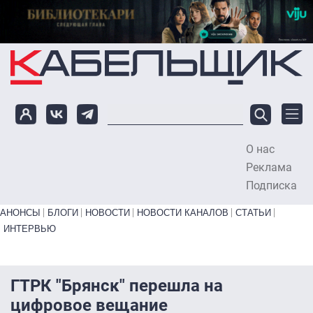
Перейти к основному содержанию
О нас
To
Реклама
Подписка
Primary links bottom
АНОНСЫ
БЛОГИ
НОВОСТИ
НОВОСТИ КАНАЛОВ
СТАТЬИ
ИНТЕРВЬЮ
ГТРК "Брянск" перешла на
цифровое вещание