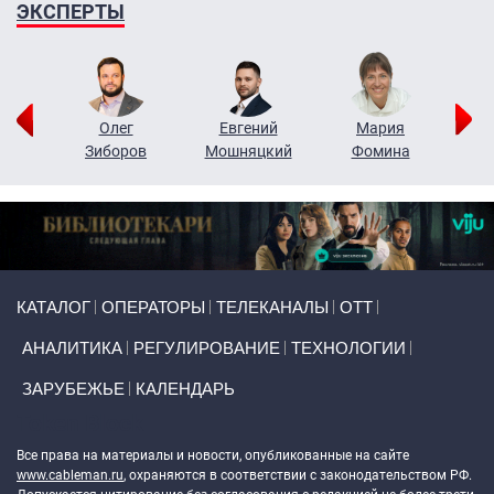
ЭКСПЕРТЫ
рий
Олег
Евгений
Мария
н
Зиборов
Мошняцкий
Фомина
Primary links
КАТАЛОГ
ОПЕРАТОРЫ
ТЕЛЕКАНАЛЫ
ОТТ
АНАЛИТИКА
РЕГУЛИРОВАНИЕ
ТЕХНОЛОГИИ
ЗАРУБЕЖЬЕ
КАЛЕНДАРЬ
Token Block
Все права на материалы и новости, опубликованные на сайте
www.cableman.ru
, охраняются в соответствии с законодательством РФ.