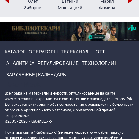
рий
Олег
Евгений
Мария
н
Зиборов
Мошняцкий
Фомина
Primary links
КАТАЛОГ
ОПЕРАТОРЫ
ТЕЛЕКАНАЛЫ
ОТТ
АНАЛИТИКА
РЕГУЛИРОВАНИЕ
ТЕХНОЛОГИИ
ЗАРУБЕЖЬЕ
КАЛЕНДАРЬ
Token Block
Все права на материалы и новости, опубликованные на сайте
www.cableman.ru
, охраняются в соответствии с законодательством РФ.
Допускается цитирование без согласования с редакцией не более трети
от объема оригинального материала, с обязательной прямой
гиперссылкой.
©2005 - 2026 «Кабельщик»
Политика сайта "Кабельщик" (интернет-адреса
www.cableman.ru
) в
отношении обработки персональных данных пользователей сети