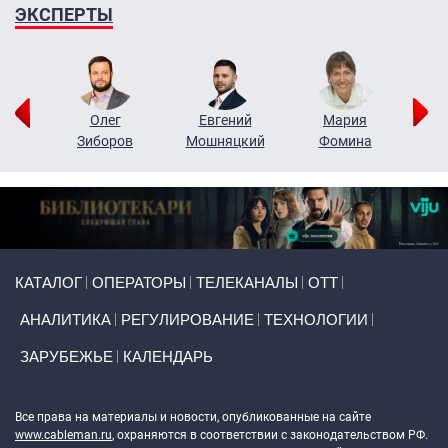
ЭКСПЕРТЫ
рий
Олег
Евгений
Мария
н
Зиборов
Мошняцкий
Фомина
Primary links
КАТАЛОГ
ОПЕРАТОРЫ
ТЕЛЕКАНАЛЫ
ОТТ
АНАЛИТИКА
РЕГУЛИРОВАНИЕ
ТЕХНОЛОГИИ
ЗАРУБЕЖЬЕ
КАЛЕНДАРЬ
Token Block
Все права на материалы и новости, опубликованные на сайте
www.cableman.ru
, охраняются в соответствии с законодательством РФ.