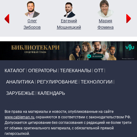
рий
Олег
Евгений
Мария
н
Зиборов
Мошняцкий
Фомина
Primary links
КАТАЛОГ
ОПЕРАТОРЫ
ТЕЛЕКАНАЛЫ
ОТТ
АНАЛИТИКА
РЕГУЛИРОВАНИЕ
ТЕХНОЛОГИИ
ЗАРУБЕЖЬЕ
КАЛЕНДАРЬ
Token Block
Все права на материалы и новости, опубликованные на сайте
www.cableman.ru
, охраняются в соответствии с законодательством РФ.
Допускается цитирование без согласования с редакцией не более трети
от объема оригинального материала, с обязательной прямой
гиперссылкой.