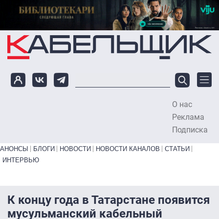
Перейти к основному содержанию
О нас
To
Реклама
Подписка
Primary links bottom
АНОНСЫ
БЛОГИ
НОВОСТИ
НОВОСТИ КАНАЛОВ
СТАТЬИ
ИНТЕРВЬЮ
К концу года в Татарстане появится
мусульманский кабельный