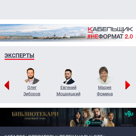
ЭКСПЕРТЫ
рий
Олег
Евгений
Мария
н
Зиборов
Мошняцкий
Фомина
Primary links