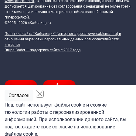
www.cableman.ru
, охраняются в соответствии с законодательством РФ.
Допускается цитирование без согласования с редакцией не более трети
от объема оригинального материала, с обязательной прямой
гиперссылкой.
©2005 - 2026 «Кабельщик»
Политика сайта "Кабельщик" (интернет-адреса
www.cableman.ru
) в
отношении обработки персональных данных пользователей сети
интернет
DrupalCoder — поддержка сайта c 2017 года
Согласен
Наш сайт использует файлы cookie и схожие
технологии работы с персонализированной
Подпишитесь
информацией. При использовании данного сайта, вы
на ежедневную рассылку
подтверждаете свое согласие на использование
«Кабельщика»
файлов cookie.