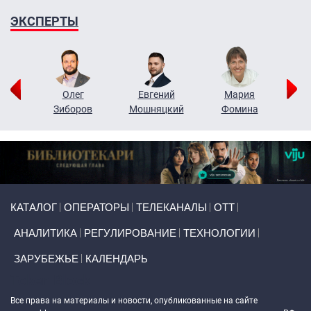
ЭКСПЕРТЫ
рий
Олег
Евгений
Мария
н
Зиборов
Мошняцкий
Фомина
Primary links
КАТАЛОГ
ОПЕРАТОРЫ
ТЕЛЕКАНАЛЫ
ОТТ
АНАЛИТИКА
РЕГУЛИРОВАНИЕ
ТЕХНОЛОГИИ
ЗАРУБЕЖЬЕ
КАЛЕНДАРЬ
Token Block
Все права на материалы и новости, опубликованные на сайте