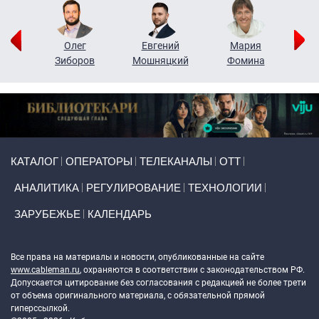
рий
Олег
Евгений
Мария
н
Зиборов
Мошняцкий
Фомина
Primary links
КАТАЛОГ
ОПЕРАТОРЫ
ТЕЛЕКАНАЛЫ
ОТТ
АНАЛИТИКА
РЕГУЛИРОВАНИЕ
ТЕХНОЛОГИИ
ЗАРУБЕЖЬЕ
КАЛЕНДАРЬ
Token Block
Все права на материалы и новости, опубликованные на сайте
www.cableman.ru
, охраняются в соответствии с законодательством РФ.
Допускается цитирование без согласования с редакцией не более трети
от объема оригинального материала, с обязательной прямой
гиперссылкой.