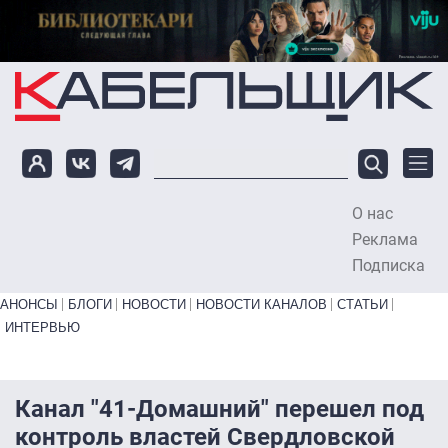
Перейти к основному содержанию
О нас
To
Реклама
Подписка
Primary links bottom
АНОНСЫ
БЛОГИ
НОВОСТИ
НОВОСТИ КАНАЛОВ
СТАТЬИ
ИНТЕРВЬЮ
Канал "41-Домашний" перешел под
контроль властей Свердловской