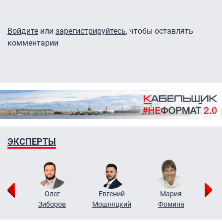
Войдите
или
зарегистрируйтесь
, чтобы оставлять
комментарии
ЭКСПЕРТЫ
рий
Олег
Евгений
Мария
н
Зиборов
Мошняцкий
Фомина