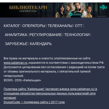
Primary links
КАТАЛОГ
ОПЕРАТОРЫ
ТЕЛЕКАНАЛЫ
ОТТ
АНАЛИТИКА
РЕГУЛИРОВАНИЕ
ТЕХНОЛОГИИ
ЗАРУБЕЖЬЕ
КАЛЕНДАРЬ
Token Block
Все права на материалы и новости, опубликованные на сайте
www.cableman.ru
, охраняются в соответствии с законодательством РФ.
Допускается цитирование без согласования с редакцией не более трети
от объема оригинального материала, с обязательной прямой
гиперссылкой.
©2005 - 2026 «Кабельщик»
Политика сайта "Кабельщик" (интернет-адреса
www.cableman.ru
) в
отношении обработки персональных данных пользователей сети
интернет
DrupalCoder — поддержка сайта c 2017 года