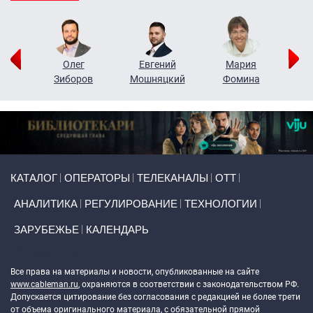
рий
Олег
Евгений
Мария
н
Зиборов
Мошняцкий
Фомина
Primary links
КАТАЛОГ
ОПЕРАТОРЫ
ТЕЛЕКАНАЛЫ
ОТТ
АНАЛИТИКА
РЕГУЛИРОВАНИЕ
ТЕХНОЛОГИИ
ЗАРУБЕЖЬЕ
КАЛЕНДАРЬ
Token Block
Все права на материалы и новости, опубликованные на сайте
www.cableman.ru
, охраняются в соответствии с законодательством РФ.
Допускается цитирование без согласования с редакцией не более трети
от объема оригинального материала, с обязательной прямой