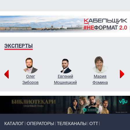
ЭКСПЕРТЫ
рий
Олег
Евгений
Мария
н
Зиборов
Мошняцкий
Фомина
Primary links
КАТАЛОГ
ОПЕРАТОРЫ
ТЕЛЕКАНАЛЫ
ОТТ