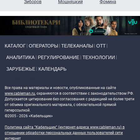
н
Зиборов
Мошняцкий
Фомина
Primary links
КАТАЛОГ
ОПЕРАТОРЫ
ТЕЛЕКАНАЛЫ
ОТТ
АНАЛИТИКА
РЕГУЛИРОВАНИЕ
ТЕХНОЛОГИИ
ЗАРУБЕЖЬЕ
КАЛЕНДАРЬ
Token Block
Все права на материалы и новости, опубликованные на сайте
www.cableman.ru
, охраняются в соответствии с законодательством РФ.
Допускается цитирование без согласования с редакцией не более трети
от объема оригинального материала, с обязательной прямой
гиперссылкой.
©2005 - 2026 «Кабельщик»
Политика сайта "Кабельщик" (интернет-адреса
www.cableman.ru
) в
отношении обработки персональных данных пользователей сети
интернет