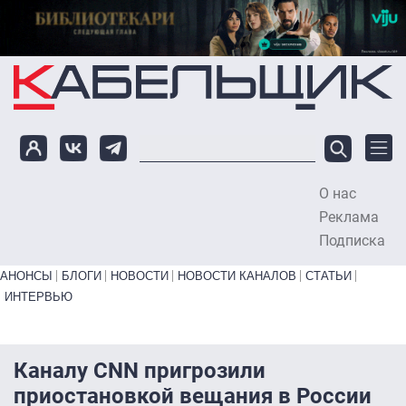
Перейти к основному содержанию
О нас
To
Реклама
Подписка
Primary links bottom
АНОНСЫ
БЛОГИ
НОВОСТИ
НОВОСТИ КАНАЛОВ
СТАТЬИ
ИНТЕРВЬЮ
Каналу CNN пригрозили
приостановкой вещания в России