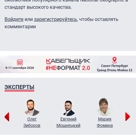
стандарт высокого качества.
Войдите
или
зарегистрируйтесь
, чтобы оставлять
комментарии
ЭКСПЕРТЫ
рий
Олег
Евгений
Мария
н
Зиборов
Мошняцкий
Фомина