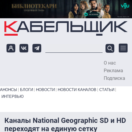
Перейти к основному содержанию
О нас
To
Реклама
Подписка
Primary links bottom
АНОНСЫ
БЛОГИ
НОВОСТИ
НОВОСТИ КАНАЛОВ
СТАТЬИ
ИНТЕРВЬЮ
Каналы National Geographic SD и HD
переходят на единую сетку