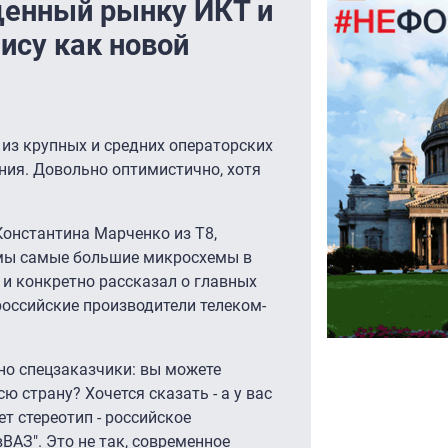
щенный рынку ИКТ и
ису как новой
из крупных и средних операторских
ния. Довольно оптимистично, хотя
Константина Марченко из Т8,
емы самые большие микросхемы в
 и конкретно рассказал о главных
оссийские производители телеком-
но спецзаказчики: вы можете
ю страну? Хочется сказать - а у вас
ет стереотип - российское
ВАЗ". Это не так, современное