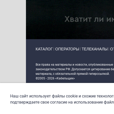
Primary links
КАТАЛОГ
ОПЕРАТОРЫ
ТЕЛЕКАНАЛЫ
О
Token Block
Все права на материалы и новости, опубликованные
законодательством РФ. Допускается цитирование без
материала, с обязательной прямой гиперссылкой.
©2005 - 2026 «Кабельщик»
Политика сайта "Кабельщик" (интернет-адреса
www.c
пользователей сети интернет
Наш сайт использует файлы cookie и схожие техноло
DrupalCoder — поддержка сайта c 2017 года
подтверждаете свое согласие на использование файло