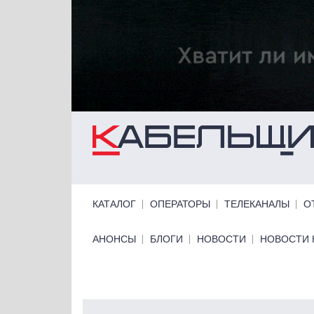
Перейти к основному содержанию
Primary links
КАТАЛОГ
ОПЕРАТОРЫ
ТЕЛЕКАНАЛЫ
О
Primary links bottom
АНОНСЫ
БЛОГИ
НОВОСТИ
НОВОСТИ 