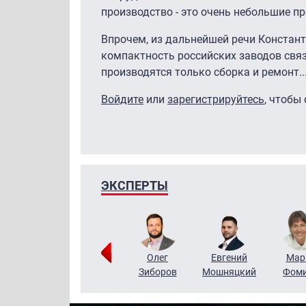
производство - это очень небольшие пр
Впрочем, из дальнейшей речи Констант
компактность российских заводов связа
производятся только сборка и ремонт..
Войдите
или
зарегистрируйтесь
, чтобы
ЭКСПЕРТЫ
Тимур
Григорий
Олег
Евгений
Мар
Чудутов
Кузин
Зиборов
Мошняцкий
Фом