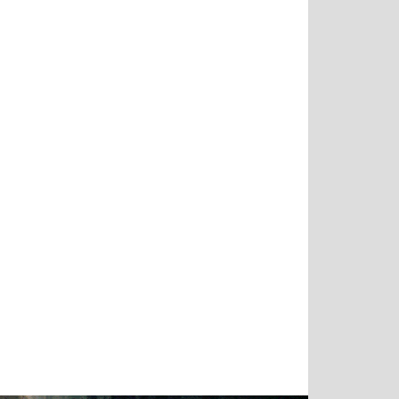
Татьяна
Тимур
Григорий
Олег
Воронова
Чудутов
Кузин
Зиборов