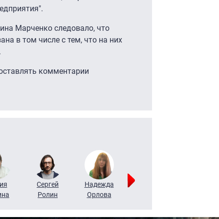
едприятия".
ина Марченко следовало, что
на в том числе с тем, что на них
.
 оставлять комментарии
ия
Сергей
Надежда
Мария
Алексей
ина
Ролин
Орлова
Щербаль
Леонтьев