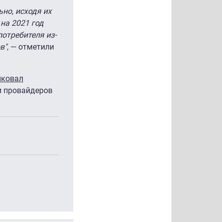
но, исходя их
на 2021 год
потребителя из-
в"
, — отметили
иковал
и провайдеров