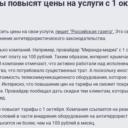
 повысят цены на услуги с 1 о
ть цены на свои услуги,
пишет "Российская газета".
Это св
лнение антитеррористического законодательства.
ько компаний. Например, провайдер "Миранда-медиа" с 1 
чит плату на 100 рублей. Таким образом, интернет крымч
. В компании отмечают, что активно работали над исполнен
ва, что потребовало существенных трат. А поскольку ино
стоимость телекоммуникационного оборудования, которое
. Интересно, что повышение цен на тарифы не сможет покр
е. Провайдер пообещал дать скидки тем клиентам, котор
ед.
же повысит тарифы с 1 октября. Компания ссылается на ре
словий в части внедрения оборудования на антитеррорис
сится не более, чем на 100 рублей в месяц.