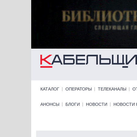
Перейти к основному содержанию
Primary links
КАТАЛОГ
ОПЕРАТОРЫ
ТЕЛЕКАНАЛЫ
О
Primary links bottom
АНОНСЫ
БЛОГИ
НОВОСТИ
НОВОСТИ 