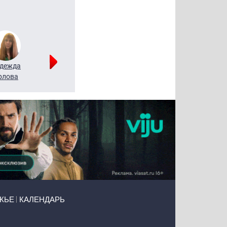
дежда
Мария
Алексей
рлова
Щербаль
Леонтьев
ЖЬЕ
КАЛЕНДАРЬ