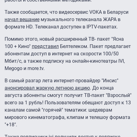
Также сообщается, что видеосервис VOKA в Беларуси
начал вещание
музыкального телеканала ЖАРА в
формате HD. Телеканал доступен в IPTV-пакетах.
Помимо этого, новый расширенный ТВ- пакет "Ясна
100 + Кино"
представил
Белтелеком. Пакет предлагает
абонентам доступ в интернет на скорости 100/50
Мбит/с, а также подписку на онлайн-кинотеатры IVI,
Megogo и more.tv.
В самый разгар лета интернет-провайдер "Инсис"
анонсировал жаркую летнюю акцию
. До конца
августа абоненты смогут получит ТВ-пакет "Взрослый"
всего за 1 рубль! Пользователям обещают доступ к 13
каналам самой "горячей" тематики: шедеврам
мирового кинематографа, клипам и телешоу формата
"+18".
Также подписчики ivi
получили доступ
к подписке