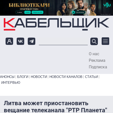
Перейти к основному содержанию
О нас
To
Реклама
Подписка
Primary links bottom
АНОНСЫ
БЛОГИ
НОВОСТИ
НОВОСТИ КАНАЛОВ
СТАТЬИ
ИНТЕРВЬЮ
Литва может приостановить
вещание телеканала "РТР Планета"