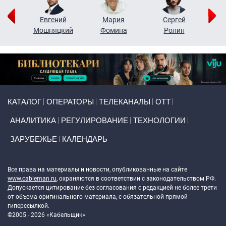
ор
Евгений
Мария
Сергей
Н
ко
Мошняцкий
Фомина
Ролин
Primary links
КАТАЛОГ
ОПЕРАТОРЫ
ТЕЛЕКАНАЛЫ
ОТТ
АНАЛИТИКА
РЕГУЛИРОВАНИЕ
ТЕХНОЛОГИИ
ЗАРУБЕЖЬЕ
КАЛЕНДАРЬ
Token Block
Все права на материалы и новости, опубликованные на сайте
www.cableman.ru
, охраняются в соответствии с законодательством РФ.
Допускается цитирование без согласования с редакцией не более трети
от объема оригинального материала, с обязательной прямой
гиперссылкой.
©2005 - 2026 «Кабельщик»