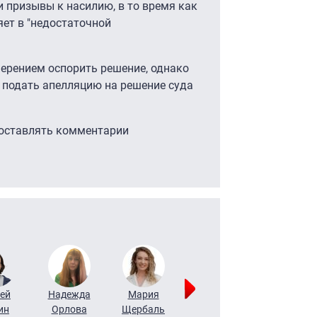
и призывы к насилию, в то время как
ет в "недостаточной
мерением оспорить решение, однако
т подать апелляцию на решение суда
 оставлять комментарии
ей
Надежда
Мария
Алексей
Татьяна
ин
Орлова
Щербаль
Леонтьев
Воронова