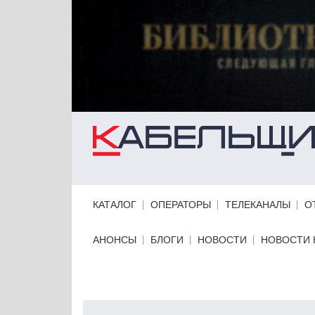
Перейти к основному содержанию
Primary links
КАТАЛОГ
ОПЕРАТОРЫ
ТЕЛЕКАНАЛЫ
О
Primary links bottom
АНОНСЫ
БЛОГИ
НОВОСТИ
НОВОСТИ 