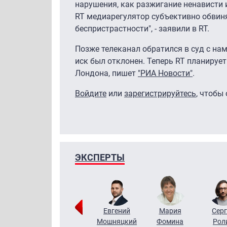
нарушения, как разжигание ненависти 
RT медиарегулятор субъективно обвиня
беспристрастности", - заявили в RT.
Позже телеканал обратился в суд с на
иск был отклонен. Теперь RT планируе
Лондона, пишет
"РИА Новости"
.
Войдите
или
зарегистрируйтесь
, чтобы
ЭКСПЕРТЫ
ригорий
Виктор
Евгений
Мария
Серг
Кузин
Бритько
Мошняцкий
Фомина
Рол