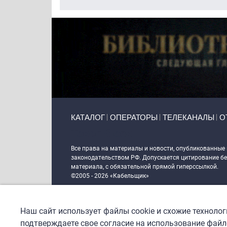
Primary links
КАТАЛОГ
ОПЕРАТОРЫ
ТЕЛЕКАНАЛЫ
О
Token Block
Все права на материалы и новости, опубликованные
законодательством РФ. Допускается цитирование без
материала, с обязательной прямой гиперссылкой.
©2005 - 2026 «Кабельщик»
Политика сайта "Кабельщик" (интернет-адреса
www.c
пользователей сети интернет
Наш сайт использует файлы cookie и схожие техноло
DrupalCoder — поддержка сайта c 2017 года
подтверждаете свое согласие на использование файло