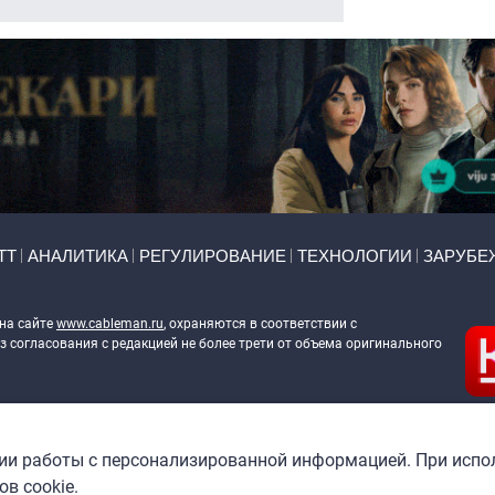
ТТ
АНАЛИТИКА
РЕГУЛИРОВАНИЕ
ТЕХНОЛОГИИ
ЗАРУБЕ
 на сайте
www.cableman.ru
, охраняются в соответствии с
 согласования с редакцией не более трети от объема оригинального
ableman.ru
) в отношении обработки персональных данных
гии работы с персонализированной информацией. При испо
в cookie.