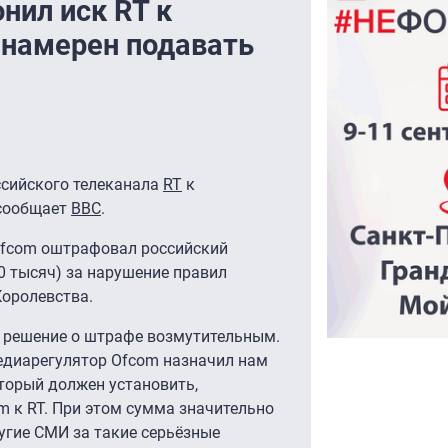
нил иск RT к
 намерен подавать
ссийского телеканала
RT
к
 сообщает
BBC
.
Ofcom оштрафовал российский
0 тысяч) за нарушение правил
Королевства.
решение о штрафе возмутительным.
едиарегулятор Ofcom назначил нам
торый должен установить,
 к RT. При этом сумма значительно
гие СМИ за такие серьёзные