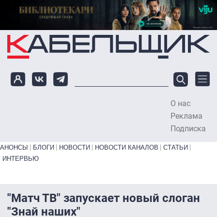
Перейти к основному содержанию
О нас
To
Реклама
Подписка
Primary links bottom
АНОНСЫ
БЛОГИ
НОВОСТИ
НОВОСТИ КАНАЛОВ
СТАТЬИ
ИНТЕРВЬЮ
"Матч ТВ" запускает новый слоган
"Знай наших"