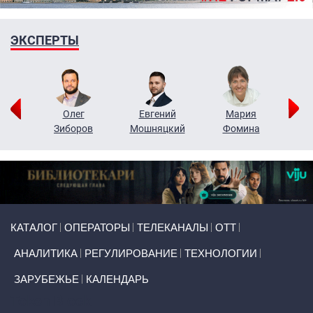
ЭКСПЕРТЫ
рий
Олег
Евгений
Мария
н
Зиборов
Мошняцкий
Фомина
Primary links
КАТАЛОГ
ОПЕРАТОРЫ
ТЕЛЕКАНАЛЫ
ОТТ
АНАЛИТИКА
РЕГУЛИРОВАНИЕ
ТЕХНОЛОГИИ
ЗАРУБЕЖЬЕ
КАЛЕНДАРЬ
Token Block