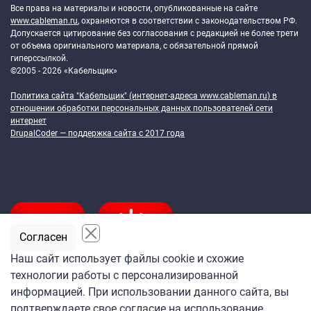
Все права на материалы и новости, опубликованные на сайте
www.cableman.ru
, охраняются в соответствии с законодательством РФ.
Допускается цитирование без согласования с редакцией не более трети
от объема оригинального материала, с обязательной прямой
гиперссылкой.
©2005 - 2026 «Кабельщик»
Политика сайта "Кабельщик" (интернет-адреса
www.cableman.ru
) в
отношении обработки персональных данных пользователей сети
интернет
DrupalCoder — поддержка сайта c 2017 года
Согласен
Наш сайт использует файлы cookie и схожие
технологии работы с персонализированной
Подпишитесь
информацией. При использовании данного сайта, вы
на ежедневную рассылку
подтверждаете свое согласие на использование