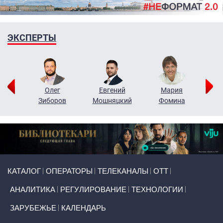
ЭКСПЕРТЫ
рий
Олег
Евгений
Мария
н
Зиборов
Мошняцкий
Фомина
Primary links
КАТАЛОГ
ОПЕРАТОРЫ
ТЕЛЕКАНАЛЫ
ОТТ
АНАЛИТИКА
РЕГУЛИРОВАНИЕ
ТЕХНОЛОГИИ
ЗАРУБЕЖЬЕ
КАЛЕНДАРЬ