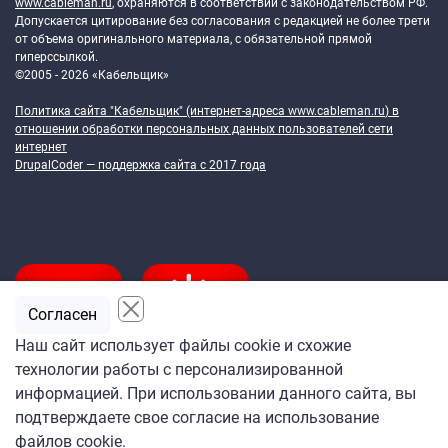
www.cableman.ru
, охраняются в соответствии с законодательством РФ.
Допускается цитирование без согласования с редакцией не более трети
от объема оригинального материала, с обязательной прямой
гиперссылкой.
©2005 - 2026 «Кабельщик»
Политика сайта "Кабельщик" (интернет-адреса
www.cableman.ru
) в
отношении обработки персональных данных пользователей сети
интернет
DrupalCoder — поддержка сайта c 2017 года
Согласен
Наш сайт использует файлы cookie и схожие
технологии работы с персонализированной
Подпишитесь
информацией. При использовании данного сайта, вы
на ежедневную рассылку
подтверждаете свое согласие на использование
«Кабельщика»
файлов cookie.