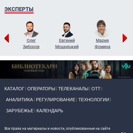
ЭКСПЕРТЫ
рий
Олег
Евгений
Мария
н
Зиборов
Мошняцкий
Фомина
Primary links
КАТАЛОГ
ОПЕРАТОРЫ
ТЕЛЕКАНАЛЫ
ОТТ
АНАЛИТИКА
РЕГУЛИРОВАНИЕ
ТЕХНОЛОГИИ
ЗАРУБЕЖЬЕ
КАЛЕНДАРЬ
Token Block
Все права на материалы и новости, опубликованные на сайте