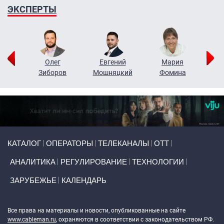
ЭКСПЕРТЫ
рий
Олег
Евгений
Мария
н
Зиборов
Мошняцкий
Фомина
Primary links
КАТАЛОГ
ОПЕРАТОРЫ
ТЕЛЕКАНАЛЫ
ОТТ
АНАЛИТИКА
РЕГУЛИРОВАНИЕ
ТЕХНОЛОГИИ
ЗАРУБЕЖЬЕ
КАЛЕНДАРЬ
Token Block
Все права на материалы и новости, опубликованные на сайте
www.cableman.ru
, охраняются в соответствии с законодательством РФ.