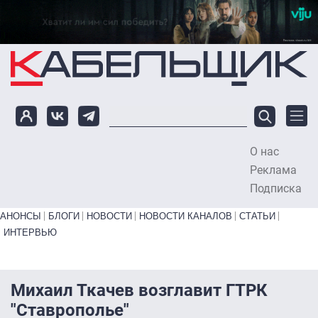
Перейти к основному содержанию
О нас
To
Реклама
Подписка
Primary links bottom
АНОНСЫ
БЛОГИ
НОВОСТИ
НОВОСТИ КАНАЛОВ
СТАТЬИ
ИНТЕРВЬЮ
Михаил Ткачев возглавит ГТРК
"Ставрополье"