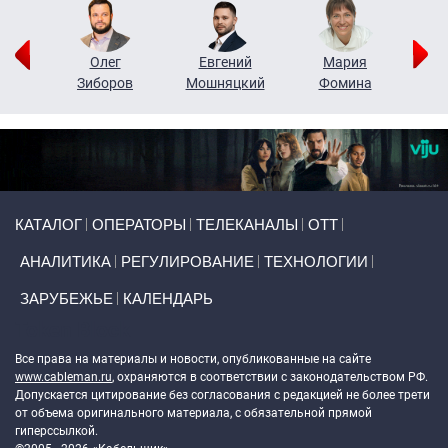
рий
Олег
Евгений
Мария
н
Зиборов
Мошняцкий
Фомина
Primary links
КАТАЛОГ
ОПЕРАТОРЫ
ТЕЛЕКАНАЛЫ
ОТТ
АНАЛИТИКА
РЕГУЛИРОВАНИЕ
ТЕХНОЛОГИИ
ЗАРУБЕЖЬЕ
КАЛЕНДАРЬ
Token Block
Все права на материалы и новости, опубликованные на сайте
www.cableman.ru
, охраняются в соответствии с законодательством РФ.
Допускается цитирование без согласования с редакцией не более трети
от объема оригинального материала, с обязательной прямой
гиперссылкой.