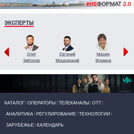
ЭКСПЕРТЫ
рий
Олег
Евгений
Мария
н
Зиборов
Мошняцкий
Фомина
Primary links
КАТАЛОГ
ОПЕРАТОРЫ
ТЕЛЕКАНАЛЫ
ОТТ
АНАЛИТИКА
РЕГУЛИРОВАНИЕ
ТЕХНОЛОГИИ
ЗАРУБЕЖЬЕ
КАЛЕНДАРЬ