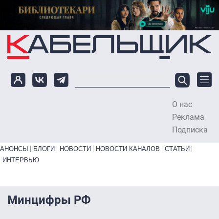
Перейти к основному содержанию
О нас
To
Реклама
Подписка
Primary links bottom
АНОНСЫ
БЛОГИ
НОВОСТИ
НОВОСТИ КАНАЛОВ
СТАТЬИ
ИНТЕРВЬЮ
Минцифры РФ