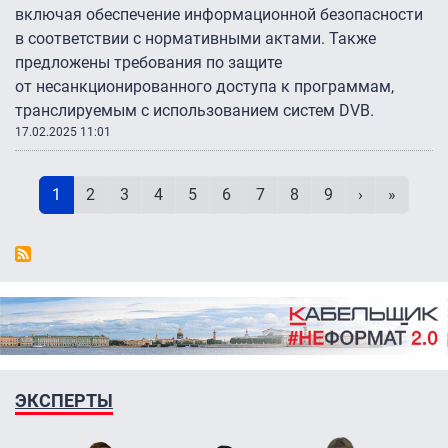
включая обеспечение информационной безопасности
в соответствии с нормативными актами. Также
предложены требования по защите
от несанкционированного доступа к программам,
транслируемым с использованием систем DVB.
17.02.2025 11:01
Нумерация страниц
Текущая страница
Page
Page
Page
Page
Page
Page
Page
Page
Следующая 
Последн
1
2
3
4
5
6
7
8
9
›
»
ЭКСПЕРТЫ