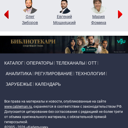
рий
Олег
Евгений
Мария
н
Зиборов
Мошняцкий
Фомина
Primary links
КАТАЛОГ
ОПЕРАТОРЫ
ТЕЛЕКАНАЛЫ
ОТТ
АНАЛИТИКА
РЕГУЛИРОВАНИЕ
ТЕХНОЛОГИИ
ЗАРУБЕЖЬЕ
КАЛЕНДАРЬ
Token Block
Все права на материалы и новости, опубликованные на сайте
www.cableman.ru
, охраняются в соответствии с законодательством РФ.
Допускается цитирование без согласования с редакцией не более трети
от объема оригинального материала, с обязательной прямой
гиперссылкой.
©2005 - 2026 «Кабельщик»