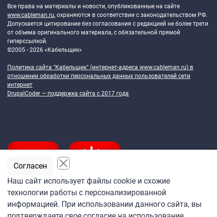
Все права на материалы и новости, опубликованные на сайте
www.cableman.ru
, охраняются в соответствии с законодательством РФ.
Допускается цитирование без согласования с редакцией не более трети
от объема оригинального материала, с обязательной прямой
гиперссылкой.
©2005 - 2026 «Кабельщик»
Политика сайта "Кабельщик" (интернет-адреса
www.cableman.ru
) в
отношении обработки персональных данных пользователей сети
интернет
DrupalCoder — поддержка сайта c 2017 года
Согласен
Наш сайт использует файлы cookie и схожие
технологии работы с персонализированной
Подпишитесь
информацией. При использовании данного сайта, вы
на ежедневную рассылку
подтверждаете свое согласие на использование