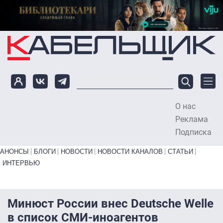
Перейти к основному содержанию
О нас
To
Реклама
Подписка
Primary links bottom
АНОНСЫ
БЛОГИ
НОВОСТИ
НОВОСТИ КАНАЛОВ
СТАТЬИ
ИНТЕРВЬЮ
Минюст России внес Deutsche Welle
в список СМИ-иноагентов