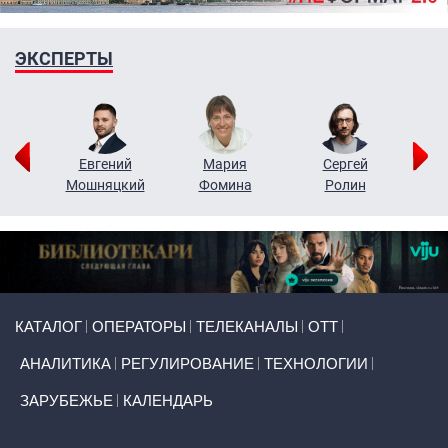
ЭКСПЕРТЫ
ор
Евгений
Мария
Сергей
Н
ко
Мошняцкий
Фомина
Ролин
Primary links
КАТАЛОГ
ОПЕРАТОРЫ
ТЕЛЕКАНАЛЫ
ОТТ
АНАЛИТИКА
РЕГУЛИРОВАНИЕ
ТЕХНОЛОГИИ
ЗАРУБЕЖЬЕ
КАЛЕНДАРЬ
Token Block